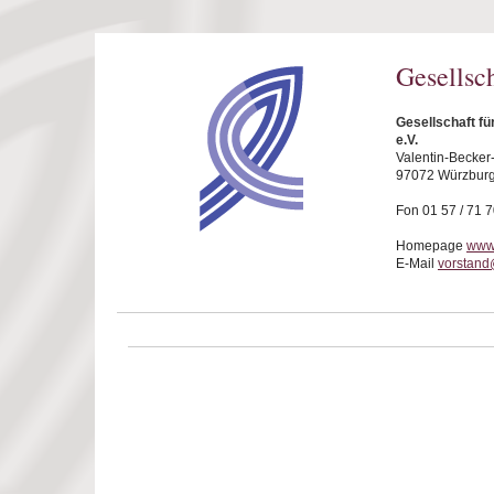
Direkt zum Inhalt
Gesellsc
Gesellschaft f
e.V.
Valentin-Becker-
97072 Würzbur
Fon 01 57 / 71 
Homepage
www.
E-Mail
vorstand